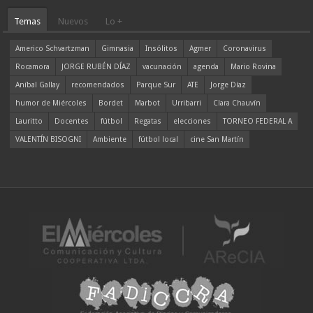
Temas
Nuevos
Lo +
Americo Schvartzman
Gimnasia
Insólitos
Agmer
Coronavirus
Rocamora
JORGE RUBÉN DÍAZ
vacunación
agenda
Mario Rovina
Aníbal Gallay
recomendados
Parque Sur
ATE
Jorge Díaz
humor de Miércoles
Bordet
Marbot
Urribarri
Clara Chauvín
Lauritto
Docentes
fútbol
Regatas
elecciones
TORNEO FEDERAL A
VALENTÍN BISOGNI
Ambiente
fútbol local
cine San Martín