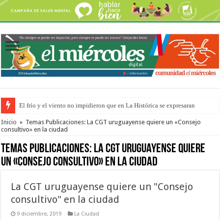
El frío y el viento no impidieron que en La Histórica se expresaran
OSER: Frigerio aseguró que mejoraron el servicio, redujeron el déficit e
Inicio
»
Temas Publicaciones: La CGT uruguayense quiere un «Consejo
consultivo» en la ciudad
Temas Publicaciones:
La CGT uruguayense quiere
un «Consejo consultivo» en la ciudad
La CGT uruguayense quiere un "Consejo
consultivo" en la ciudad
9 diciembre, 2019
La Ciudad