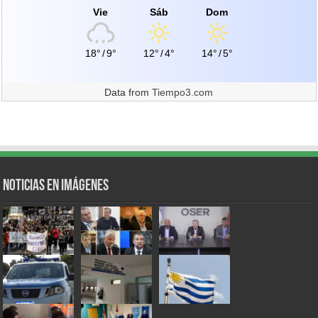
Vie
Sáb
Dom
18°
/
9°
12°
/
4°
14°
/
5°
Data from
Tiempo3.com
Noticias en Imágenes