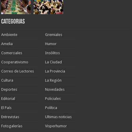
Categorias
Ambiente
Gremiales
Amelia
Humor
Comerciales
Insólitos
Cooperativismo
La Ciudad
Correo de Lectores
La Provincia
Cultura
La Región
Deportes
Novedades
Editorial
Policiales
El País
Política
Entrevistas
Ultimas noticias
Fotogalerías
Visperhumor