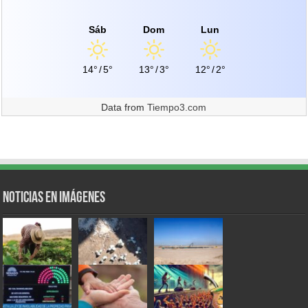
Sáb
Dom
Lun
14°
/
5°
13°
/
3°
12°
/
2°
Data from
Tiempo3.com
Noticias en Imágenes