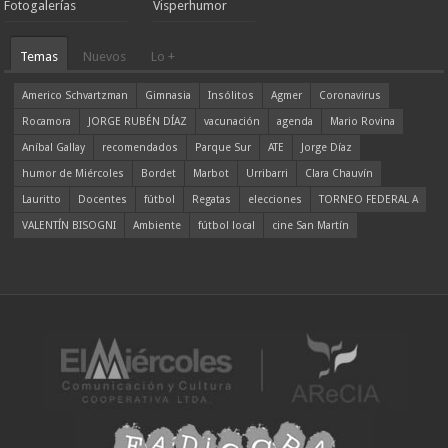
Fotogalerías
Visperhumor
Temas
Nuevos
Lo +
Americo Schvartzman
Gimnasia
Insólitos
Agmer
Coronavirus
Rocamora
JORGE RUBÉN DÍAZ
vacunación
agenda
Mario Rovina
Aníbal Gallay
recomendados
Parque Sur
ATE
Jorge Díaz
humor de Miércoles
Bordet
Marbot
Urribarri
Clara Chauvín
Lauritto
Docentes
fútbol
Regatas
elecciones
TORNEO FEDERAL A
VALENTÍN BISOGNI
Ambiente
fútbol local
cine San Martín