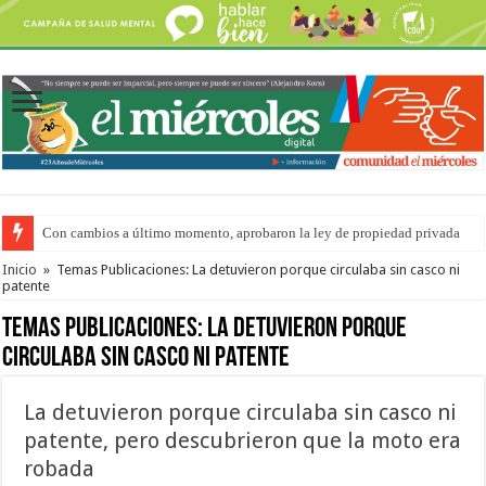
Con cambios a último momento, aprobaron la ley de propiedad privada
Adopción en Entre Ríos: el 35% de los 90 niños, niñas y adolescentes que 
Inicio
»
Temas Publicaciones: La detuvieron porque circulaba sin casco ni
patente
Temas Publicaciones:
La detuvieron porque
circulaba sin casco ni patente
La detuvieron porque circulaba sin casco ni
patente, pero descubrieron que la moto era
robada