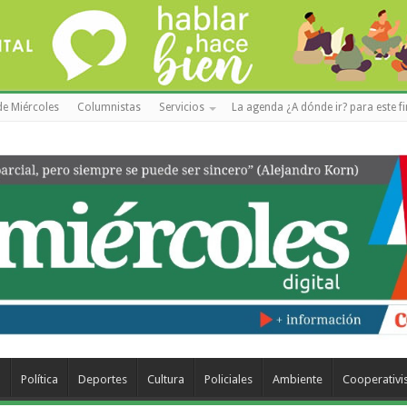
de Miércoles
Columnistas
Servicios
La agenda ¿A dónde ir? para este f
a
Política
Deportes
Cultura
Policiales
Ambiente
Cooperativ