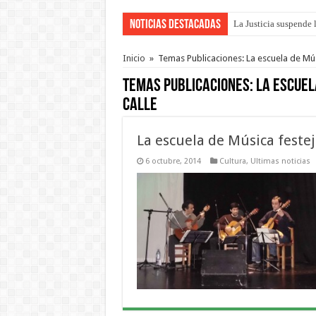
Noticias Destacadas
La Justicia suspende 
Se presentará la obra
Inicio
»
Temas Publicaciones: La escuela de Mús
Temas Publicaciones:
La escuel
calle
La escuela de Música festej
6 octubre, 2014
Cultura
,
Ultimas noticias