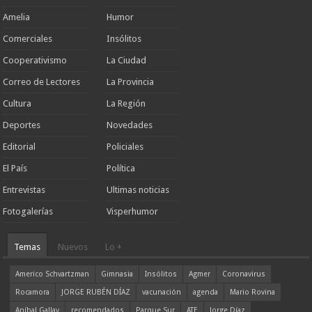
Amelia
Humor
Comerciales
Insólitos
Cooperativismo
La Ciudad
Correo de Lectores
La Provincia
Cultura
La Región
Deportes
Novedades
Editorial
Policiales
El País
Política
Entrevistas
Ultimas noticias
Fotogalerías
Visperhumor
Temas
Nuevos
Lo +
Americo Schvartzman
Gimnasia
Insólitos
Agmer
Coronavirus
Rocamora
JORGE RUBÉN DÍAZ
vacunación
agenda
Mario Rovina
Aníbal Gallay
recomendados
Parque Sur
ATE
Jorge Díaz