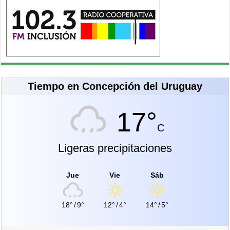
Tiempo en Concepción del Uruguay
17°
C
Ligeras precipitaciones
Jue
Vie
Sáb
18°
/
9°
12°
/
4°
14°
/
5°