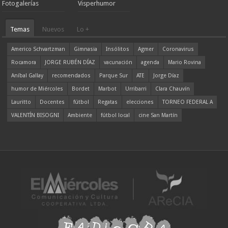
Fotogalerías
Visperhumor
Temas
Nuevos
Lo +
Americo Schvartzman
Gimnasia
Insólitos
Agmer
Coronavirus
Rocamora
JORGE RUBÉN DÍAZ
vacunación
agenda
Mario Rovina
Aníbal Gallay
recomendados
Parque Sur
ATE
Jorge Díaz
humor de Miércoles
Bordet
Marbot
Urribarri
Clara Chauvín
Lauritto
Docentes
fútbol
Regatas
elecciones
TORNEO FEDERAL A
VALENTÍN BISOGNI
Ambiente
fútbol local
cine San Martín