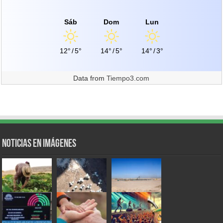
Sáb
Dom
Lun
12°
/
5°
14°
/
5°
14°
/
3°
Data from
Tiempo3.com
Noticias en Imágenes