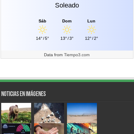
Soleado
Sáb
Dom
Lun
14°
/
5°
13°
/
3°
12°
/
2°
Data from
Tiempo3.com
Noticias en Imágenes