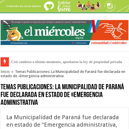
Con cambios a último momento, aprobaron la ley de propiedad privada
Adopción en Entre Ríos: el 35% de los 90 niños, niñas y adolescentes que 
Inicio
»
Temas Publicaciones: La Municipalidad de Paraná fue declarada en
estado de «Emergencia administrativa
Temas Publicaciones:
La Municipalidad de Paraná
fue declarada en estado de «Emergencia
administrativa
La Municipalidad de Paraná fue declarada
en estado de "Emergencia administrativa,