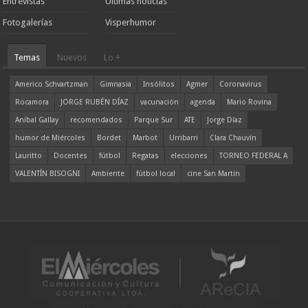
Entrevistas
Ultimas noticias
Fotogalerías
Visperhumor
Temas
Nuevos
Lo +
Americo Schvartzman
Gimnasia
Insólitos
Agmer
Coronavirus
Rocamora
JORGE RUBÉN DÍAZ
vacunación
agenda
Mario Rovina
Aníbal Gallay
recomendados
Parque Sur
ATE
Jorge Díaz
humor de Miércoles
Bordet
Marbot
Urribarri
Clara Chauvín
Lauritto
Docentes
fútbol
Regatas
elecciones
TORNEO FEDERAL A
VALENTÍN BISOGNI
Ambiente
fútbol local
cine San Martín