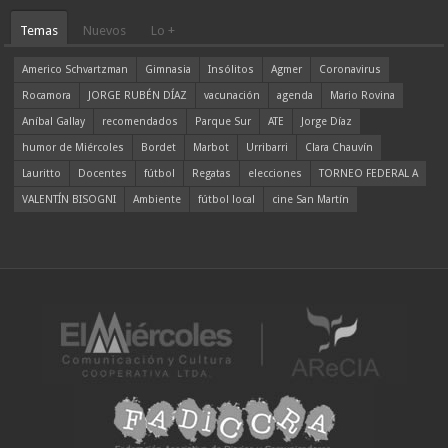
Temas
Nuevos
Lo +
Americo Schvartzman
Gimnasia
Insólitos
Agmer
Coronavirus
Rocamora
JORGE RUBÉN DÍAZ
vacunación
agenda
Mario Rovina
Aníbal Gallay
recomendados
Parque Sur
ATE
Jorge Díaz
humor de Miércoles
Bordet
Marbot
Urribarri
Clara Chauvín
Lauritto
Docentes
fútbol
Regatas
elecciones
TORNEO FEDERAL A
VALENTÍN BISOGNI
Ambiente
fútbol local
cine San Martín