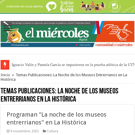
Ignacio Valín y Pamela García se impusieron en la prueba atlética de la UT
Traigo el litoral en mi canción: 100 años de Aníbal Sampayo
Inicio
»
Temas Publicaciones: La Noche de los Museos Entrerrianos en La
Histórica
Temas Publicaciones:
La Noche de los Museos
Entrerrianos en La Histórica
Programan "La noche de los museos
entrerrianos" en La Histórica
9 noviembre, 2023
Cultura