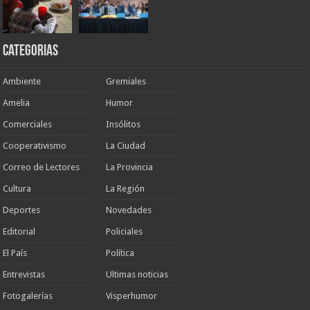
Categorias
Ambiente
Gremiales
Amelia
Humor
Comerciales
Insólitos
Cooperativismo
La Ciudad
Correo de Lectores
La Provincia
Cultura
La Región
Deportes
Novedades
Editorial
Policiales
El País
Política
Entrevistas
Ultimas noticias
Fotogalerías
Visperhumor