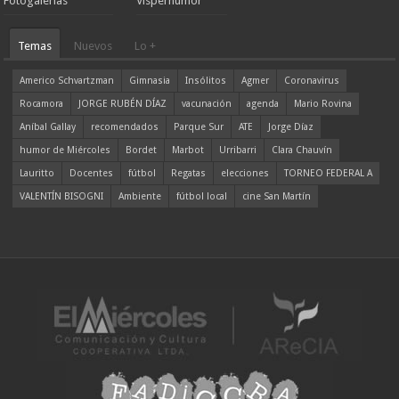
Fotogalerías
Visperhumor
Temas
Nuevos
Lo +
Americo Schvartzman
Gimnasia
Insólitos
Agmer
Coronavirus
Rocamora
JORGE RUBÉN DÍAZ
vacunación
agenda
Mario Rovina
Aníbal Gallay
recomendados
Parque Sur
ATE
Jorge Díaz
humor de Miércoles
Bordet
Marbot
Urribarri
Clara Chauvín
Lauritto
Docentes
fútbol
Regatas
elecciones
TORNEO FEDERAL A
VALENTÍN BISOGNI
Ambiente
fútbol local
cine San Martín