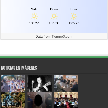
Sáb
Dom
Lun
13°
/
5°
13°
/
3°
12°
/
2°
Data from
Tiempo3.com
Noticias en Imágenes