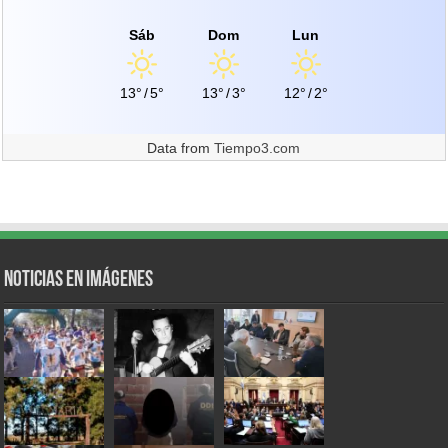
Sáb
Dom
Lun
13°
/
5°
13°
/
3°
12°
/
2°
Data from
Tiempo3.com
Noticias en Imágenes