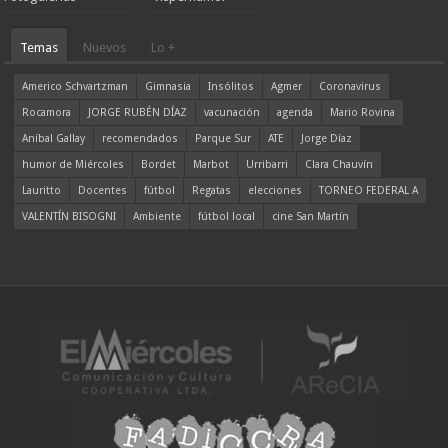
Temas
Nuevos
Lo +
Americo Schvartzman
Gimnasia
Insólitos
Agmer
Coronavirus
Rocamora
JORGE RUBÉN DÍAZ
vacunación
agenda
Mario Rovina
Aníbal Gallay
recomendados
Parque Sur
ATE
Jorge Díaz
humor de Miércoles
Bordet
Marbot
Urribarri
Clara Chauvín
Lauritto
Docentes
fútbol
Regatas
elecciones
TORNEO FEDERAL A
VALENTÍN BISOGNI
Ambiente
fútbol local
cine San Martín