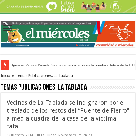
Ignacio Valín y Pamela García se impusieron en la prueba atlética de la UT
Traigo el litoral en mi canción: 100 años de Aníbal Sampayo
Inicio
»
Temas Publicaciones: La Tablada
Temas Publicaciones:
La Tablada
Vecinos de La Tablada se indignaron por el
traslado de los restos del “Puente de Fierro”
a media cuadra de la casa de la víctima
fatal
10 enero, 2014
La Ciudad
,
Novedades
,
Policiales