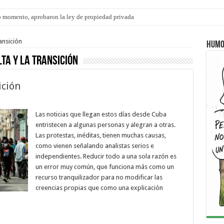
 momento, aprobaron la ley de propiedad privada
s: el 35% de los 90 niños, niñas y adolescentes que esperan una familia tiene CU
ansición
Humo
lta y la transición
ición
Las noticias que llegan estos días desde Cuba
entristecen a algunas personas y alegran a otras.
Las protestas, inéditas, tienen muchas causas,
como vienen señalando analistas serios e
independientes. Reducir todo a una sola razón es
un error muy común, que funciona más como un
recurso tranquilizador para no modificar las
creencias propias que como una explicación