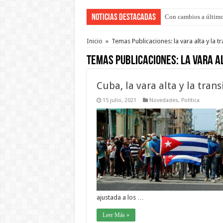
Noticias Destacadas
Con cambios a último
Adopción en Entre Río
Inicio
»
Temas Publicaciones: la vara alta y la tr
Temas Publicaciones:
la vara a
Cuba, la vara alta y la trans
15 julio, 2021
Novedades
,
Política
ajustada a los …
Leer Más »