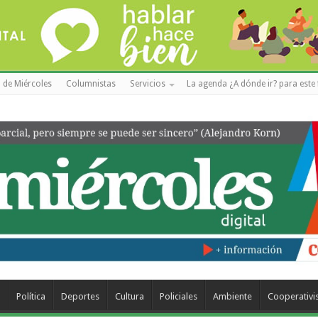
 de Miércoles
Columnistas
Servicios
La agenda ¿A dónde ir? para este 
a
Política
Deportes
Cultura
Policiales
Ambiente
Cooperativ