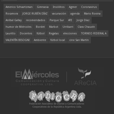
Americo Schvartzman
Gimnasia
Insólitos
Agmer
Coronavirus
Rocamora
JORGE RUBÉN DÍAZ
vacunación
agenda
Mario Rovina
Aníbal Gallay
recomendados
Parque Sur
ATE
Jorge Díaz
humor de Miércoles
Bordet
Marbot
Urribarri
Clara Chauvín
Lauritto
Docentes
fútbol
Regatas
elecciones
TORNEO FEDERAL A
VALENTÍN BISOGNI
Ambiente
fútbol local
cine San Martín