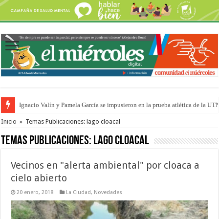
Ignacio Valín y Pamela García se impusieron en la prueba atlética de la UT
Traigo el litoral en mi canción: 100 años de Aníbal Sampayo
Inicio
»
Temas Publicaciones: lago cloacal
Temas Publicaciones:
lago cloacal
Vecinos en "alerta ambiental" por cloaca a
cielo abierto
20 enero, 2018
La Ciudad
,
Novedades