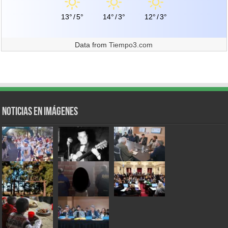
13°
/
5°
14°
/
3°
12°
/
3°
Data from
Tiempo3.com
Noticias en Imágenes