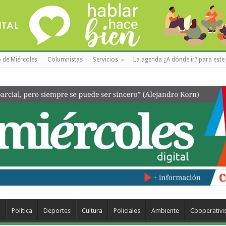
 de Miércoles
Columnistas
Servicios
La agenda ¿A dónde ir? para este 
a
Política
Deportes
Cultura
Policiales
Ambiente
Cooperativ