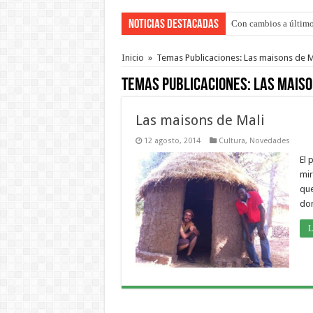
Noticias Destacadas
Con cambios a último
Del viernes 7 al domi
Inicio
»
Temas Publicaciones: Las maisons de M
Temas Publicaciones:
Las maiso
Las maisons de Mali
12 agosto, 2014
Cultura
,
Novedades
El 
mir
que
don
L