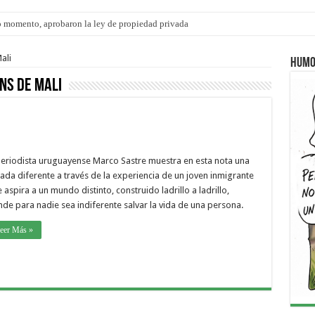
 momento, aprobaron la ley de propiedad privada
ngo 9 de agosto: la agenda ¿A dónde ir? para este finde
ali
Humo
ns de Mali
periodista uruguayense Marco Sastre muestra en esta nota una
ada diferente a través de la experiencia de un joven inmigrante
 aspira a un mundo distinto, construido ladrillo a ladrillo,
de para nadie sea indiferente salvar la vida de una persona.
eer Más »