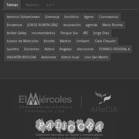
Temas
Nuevos
Lo +
Americo Schvartzman
Gimnasia
Insólitos
Agmer
Coronavirus
Rocamora
JORGE RUBÉN DÍAZ
vacunación
agenda
Mario Rovina
Aníbal Gallay
recomendados
Parque Sur
ATE
Jorge Díaz
humor de Miércoles
Bordet
Marbot
Urribarri
Clara Chauvín
Lauritto
Docentes
fútbol
Regatas
elecciones
TORNEO FEDERAL A
VALENTÍN BISOGNI
Ambiente
fútbol local
cine San Martín