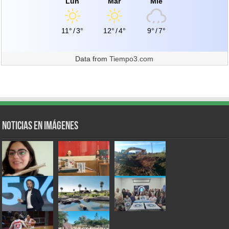
Lun
Mar
Mié
11°
/
3°
12°
/
4°
9°
/
7°
Data from
Tiempo3.com
Noticias en Imágenes