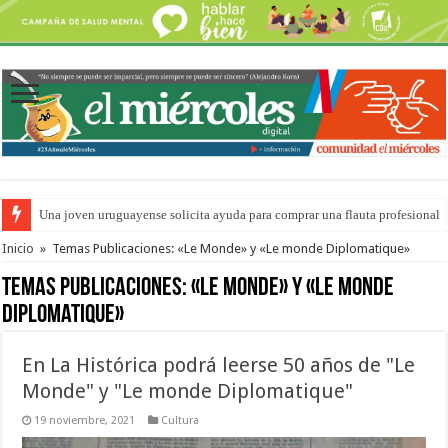
Una joven uruguayense solicita ayuda para comprar una flauta profesional
IA e Industria: La Histórica debate los desafíos del futuro productivo
Inicio
»
Temas Publicaciones: «Le Monde» y «Le monde Diplomatique»
Temas Publicaciones:
«Le Monde» y «Le monde
Diplomatique»
En La Histórica podrá leerse 50 años de "Le
Monde" y "Le monde Diplomatique"
19 noviembre, 2021
Cultura