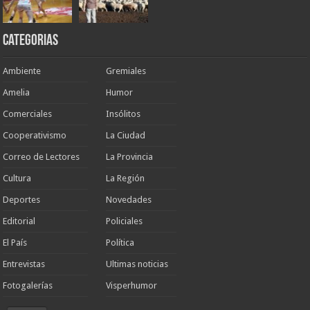
Categorias
Ambiente
Gremiales
Amelia
Humor
Comerciales
Insólitos
Cooperativismo
La Ciudad
Correo de Lectores
La Provincia
Cultura
La Región
Deportes
Novedades
Editorial
Policiales
El País
Política
Entrevistas
Ultimas noticias
Fotogalerías
Visperhumor