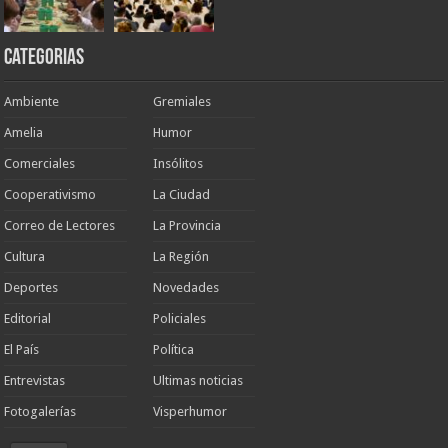
Categorias
Ambiente
Gremiales
Amelia
Humor
Comerciales
Insólitos
Cooperativismo
La Ciudad
Correo de Lectores
La Provincia
Cultura
La Región
Deportes
Novedades
Editorial
Policiales
El País
Política
Entrevistas
Ultimas noticias
Fotogalerías
Visperhumor