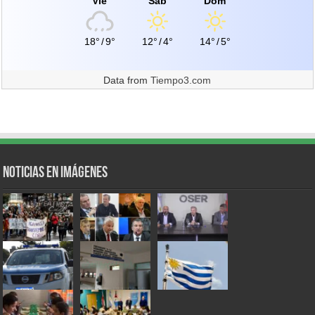
Vie
Sáb
Dom
18°
/
9°
12°
/
4°
14°
/
5°
Data from
Tiempo3.com
Noticias en Imágenes