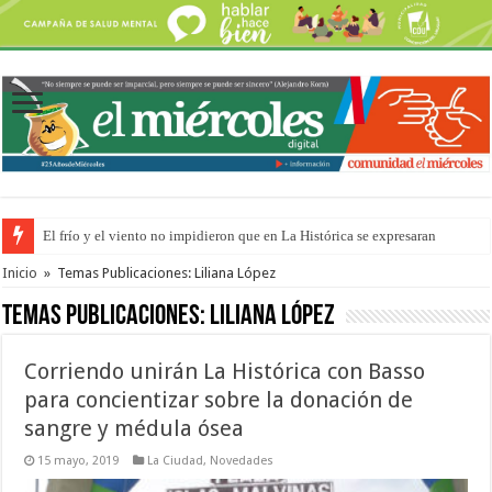
El frío y el viento no impidieron que en La Histórica se expresaran
OSER: Frigerio aseguró que mejoraron el servicio, redujeron el déficit e
Inicio
»
Temas Publicaciones: Liliana López
Temas Publicaciones:
Liliana López
Corriendo unirán La Histórica con Basso
para concientizar sobre la donación de
sangre y médula ósea
15 mayo, 2019
La Ciudad
,
Novedades