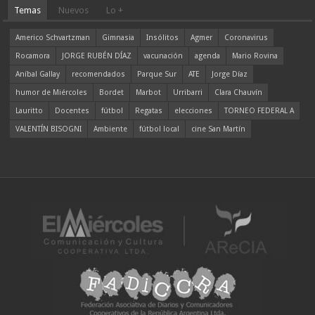
Temas
Nuevos
Lo +
Americo Schvartzman
Gimnasia
Insólitos
Agmer
Coronavirus
Rocamora
JORGE RUBÉN DÍAZ
vacunación
agenda
Mario Rovina
Aníbal Gallay
recomendados
Parque Sur
ATE
Jorge Díaz
humor de Miércoles
Bordet
Marbot
Urribarri
Clara Chauvín
Lauritto
Docentes
fútbol
Regatas
elecciones
TORNEO FEDERAL A
VALENTÍN BISOGNI
Ambiente
fútbol local
cine San Martín