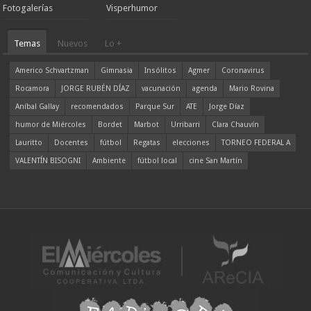
Fotogalerías
Visperhumor
Temas
Nuevos
Lo +
Americo Schvartzman
Gimnasia
Insólitos
Agmer
Coronavirus
Rocamora
JORGE RUBÉN DÍAZ
vacunación
agenda
Mario Rovina
Aníbal Gallay
recomendados
Parque Sur
ATE
Jorge Díaz
humor de Miércoles
Bordet
Marbot
Urribarri
Clara Chauvín
Lauritto
Docentes
fútbol
Regatas
elecciones
TORNEO FEDERAL A
VALENTÍN BISOGNI
Ambiente
fútbol local
cine San Martín