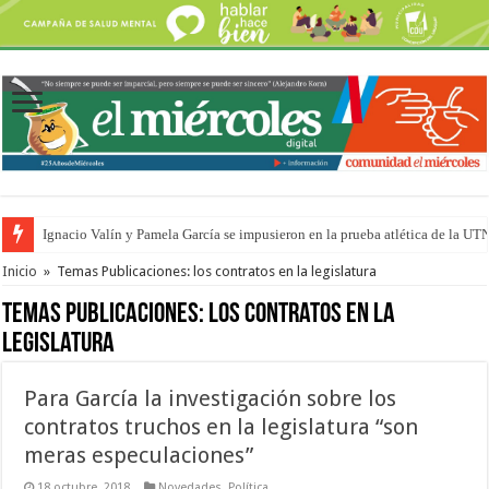
Ignacio Valín y Pamela García se impusieron en la prueba atlética de la UT
Traigo el litoral en mi canción: 100 años de Aníbal Sampayo
Inicio
»
Temas Publicaciones: los contratos en la legislatura
Temas Publicaciones:
los contratos en la
legislatura
Para García la investigación sobre los
contratos truchos en la legislatura “son
meras especulaciones”
18 octubre, 2018
Novedades
,
Política