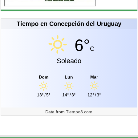
Tiempo en Concepción del Uruguay
6°
C
Soleado
Dom
Lun
Mar
13°
/
5°
14°
/
3°
12°
/
3°
Data from
Tiempo3.com