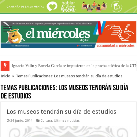
Ignacio Valín y Pamela García se impusieron en la prueba atlética de la UT
Traigo el litoral en mi canción: 100 años de Aníbal Sampayo
Inicio
»
Temas Publicaciones: Los museos tendrán su día de estudios
Temas Publicaciones:
Los museos tendrán su día
de estudios
Los museos tendrán su día de estudios
24 junio, 2014
Cultura
,
Ultimas noticias