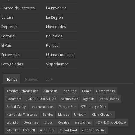
Correo de Lectores
La Provincia
Cultura
La Región
Deportes
Novedades
Editorial
Policiales
El País
Política
Entrevistas
Ultimas noticias
Fotogalerías
Visperhumor
Temas
Nuevos
Lo +
Americo Schvartzman
Gimnasia
Insólitos
Agmer
Coronavirus
Rocamora
JORGE RUBÉN DÍAZ
vacunación
agenda
Mario Rovina
Aníbal Gallay
recomendados
Parque Sur
ATE
Jorge Díaz
humor de Miércoles
Bordet
Marbot
Urribarri
Clara Chauvín
Lauritto
Docentes
fútbol
Regatas
elecciones
TORNEO FEDERAL A
VALENTÍN BISOGNI
Ambiente
fútbol local
cine San Martín