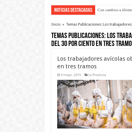
Noticias Destacadas
Con cambios a último
Del viernes 7 al domi
Inicio
»
Temas Publicaciones: Los trabajadores 
Temas Publicaciones:
Los traba
del 30 por ciento en tres tramo
Los trabajadores avícolas 
en tres tramos
9 mayo, 2019
La Provincia