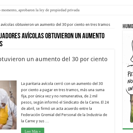
 momento, aprobaron la ley de propiedad privada
ngo 9 de agosto: la agenda ¿A dónde ir? para este finde
avícolas obtuvieron un aumento del 30 por ciento en tres tramos
Humo
jadores avícolas obtuvieron un aumento
s
obtuvieron un aumento del 30 por ciento
La paritaria avícola cerró con un aumento del 30
por ciento a pagar en tres tramos, más una suma
fija, por única vez y no remunerativa, de 2 mil
pesos, según informó el Sindicato de la Carne. El 24
de abril, se firmó un acta acuerdo entre la
Federación Gremial del Personal de la Industria de
la Carne y sus …
Leer Más »