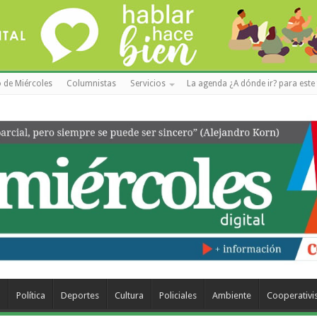
 de Miércoles
Columnistas
Servicios
La agenda ¿A dónde ir? para este 
a
Política
Deportes
Cultura
Policiales
Ambiente
Cooperativ