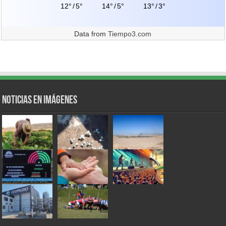
12°
/
5°
14°
/
5°
13°
/
3°
Data from
Tiempo3.com
Noticias en Imágenes