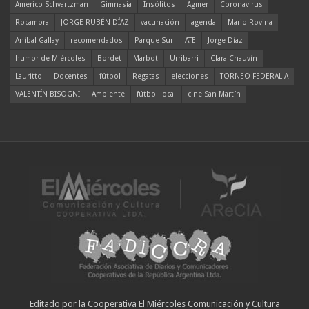
Americo Schvartzman
Gimnasia
Insólitos
Agmer
Coronavirus
Rocamora
JORGE RUBÉN DÍAZ
vacunación
agenda
Mario Rovina
Aníbal Gallay
recomendados
Parque Sur
ATE
Jorge Díaz
humor de Miércoles
Bordet
Marbot
Urribarri
Clara Chauvín
Lauritto
Docentes
fútbol
Regatas
elecciones
TORNEO FEDERAL A
VALENTÍN BISOGNI
Ambiente
fútbol local
cine San Martín
Editado por la Cooperativa El Miércoles Comunicación y Cultura