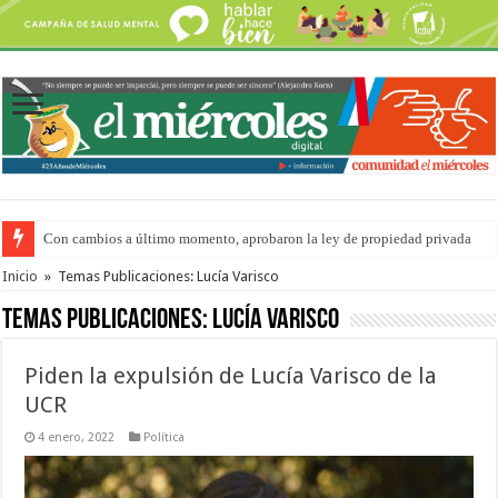
Con cambios a último momento, aprobaron la ley de propiedad privada
Adopción en Entre Ríos: el 35% de los 90 niños, niñas y adolescentes que 
Inicio
»
Temas Publicaciones: Lucía Varisco
Temas Publicaciones:
Lucía Varisco
Piden la expulsión de Lucía Varisco de la
UCR
4 enero, 2022
Política