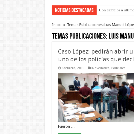
Noticias Destacadas
Con cambios a último
Adopción en Entre Río
Inicio
»
Temas Publicaciones: Luis Manuel Lóp
Temas Publicaciones:
Luis Manu
Caso López: pedirán abrir u
uno de los policías que dec
6 febrero, 2019
Novedades
,
Policiales
Fueron …