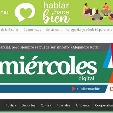
 de Miércoles
Columnistas
Servicios
La agenda ¿A dónde ir? para este 
a
Política
Deportes
Cultura
Policiales
Ambiente
Cooperativ