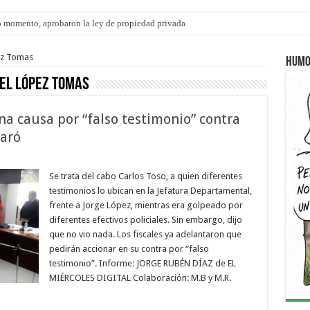
 momento, aprobaron la ley de propiedad privada
s: el 35% de los 90 niños, niñas y adolescentes que esperan una familia tiene CU
ez Tomas
Humo
el López Tomas
na causa por “falso testimonio” contra
laró
Se trata del cabo Carlos Toso, a quien diferentes
testimonios lo ubican en la Jefatura Departamental,
frente a Jorge López, mientras era golpeado por
diferentes efectivos policiales. Sin embargo, dijo
que no vio nada. Los fiscales ya adelantaron que
pedirán accionar en su contra por “falso
testimonio”. Informe: JORGE RUBÉN DÍAZ de EL
MIÉRCOLES DIGITAL Colaboración: M.B y M.R.