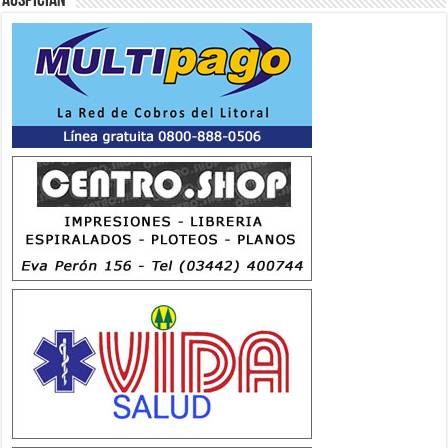
Auspician