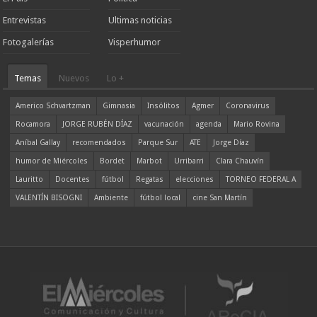
Entrevistas
Ultimas noticias
Fotogalerías
Visperhumor
Temas
Nuevos
Lo +
Americo Schvartzman
Gimnasia
Insólitos
Agmer
Coronavirus
Rocamora
JORGE RUBÉN DÍAZ
vacunación
agenda
Mario Rovina
Aníbal Gallay
recomendados
Parque Sur
ATE
Jorge Díaz
humor de Miércoles
Bordet
Marbot
Urribarri
Clara Chauvín
Lauritto
Docentes
fútbol
Regatas
elecciones
TORNEO FEDERAL A
VALENTÍN BISOGNI
Ambiente
fútbol local
cine San Martín