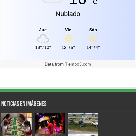
C
Nublado
Jue
Vie
Sáb
18°
/
10°
12°
/
5°
14°
/
4°
Data from
Tiempo3.com
Noticias en Imágenes