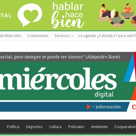
de Miércoles
Columnistas
Servicios
La agenda ¿A dónde ir? para este f
a
Política
Deportes
Cultura
Policiales
Ambiente
Cooperativ