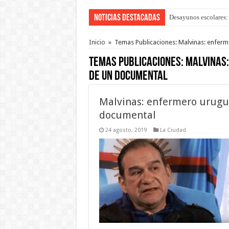
Noticias Destacadas
Desayunos escolares: 
“La Feria en tu Barri
Inicio
»
Temas Publicaciones: Malvinas: enfer
Temas Publicaciones:
Malvinas:
de un documental
Malvinas: enfermero urugu
documental
24 agosto, 2019
La Ciudad