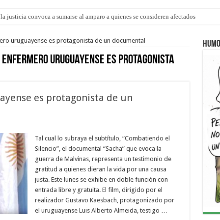
la justicia convoca a sumarse al amparo a quienes se consideren afectados
o” para agostocon sus días y horarios
mero uruguayense es protagonista de un documental
Humo
 enfermero uruguayense es protagonista
ayense es protagonista de un
Tal cual lo subraya el subtítulo, “Combatiendo el
Silencio”, el documental “Sacha” que evoca la
guerra de Malvinas, representa un testimonio de
gratitud a quienes dieran la vida por una causa
justa. Este lunes se exhibe en doble función con
entrada libre y gratuita. El film, dirigido por el
realizador Gustavo Kaesbach, protagonizado por
el uruguayense Luis Alberto Almeida, testigo …