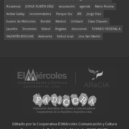
Rocamora
JORGE RUBÉN DÍAZ
vacunación
agenda
Mario Rovina
Aníbal Gallay
recomendados
Parque Sur
ATE
Jorge Díaz
humor de Miércoles
Bordet
Marbot
Urribarri
Clara Chauvín
Lauritto
Docentes
fútbol
Regatas
elecciones
TORNEO FEDERAL A
VALENTÍN BISOGNI
Ambiente
fútbol local
cine San Martín
Editado por la Cooperativa El Miércoles Comunicación y Cultura