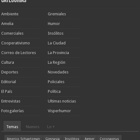
Categorias
Ambiente
Gremiales
Amelia
Humor
Comerciales
Insólitos
Cooperativismo
La Ciudad
Correo de Lectores
La Provincia
Cultura
La Región
Deportes
Novedades
Editorial
Policiales
El País
Política
Entrevistas
Ultimas noticias
Fotogalerías
Visperhumor
Temas
Nuevos
Lo +
Americo Schvartzman
Gimnasia
Insólitos
Agmer
Coronavirus