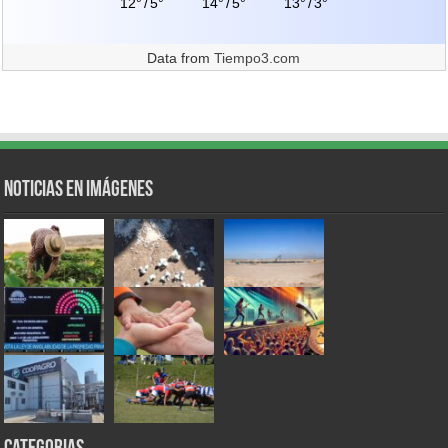
12°
/
5°
14°
/
5°
13°
/
3°
Data from
Tiempo3.com
Noticias en Imágenes