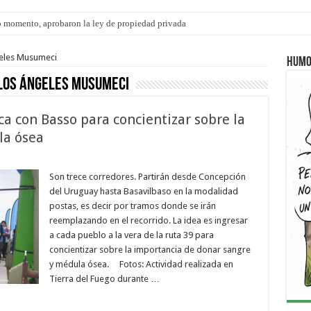
 momento, aprobaron la ley de propiedad privada
ngo 9 de agosto: la agenda ¿A dónde ir? para este finde
geles Musumeci
Humo
los Ángeles Musumeci
ca con Basso para concientizar sobre la
la ósea
Son trece corredores. Partirán desde Concepción
del Uruguay hasta Basavilbaso en la modalidad
postas, es decir por tramos donde se irán
reemplazando en el recorrido. La idea es ingresar
a cada pueblo a la vera de la ruta 39 para
concientizar sobre la importancia de donar sangre
y médula ósea. Fotos: Actividad realizada en
Tierra del Fuego durante …