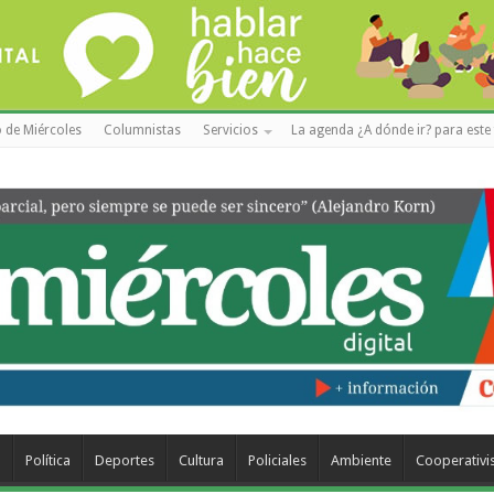
 de Miércoles
Columnistas
Servicios
La agenda ¿A dónde ir? para este 
a
Política
Deportes
Cultura
Policiales
Ambiente
Cooperativ