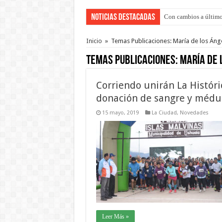
Noticias Destacadas
Con cambios a último
Del viernes 7 al domi
Inicio
»
Temas Publicaciones: María de los Án
Temas Publicaciones:
María de 
Corriendo unirán La Históri
donación de sangre y médu
15 mayo, 2019
La Ciudad
,
Novedades
Leer Más »