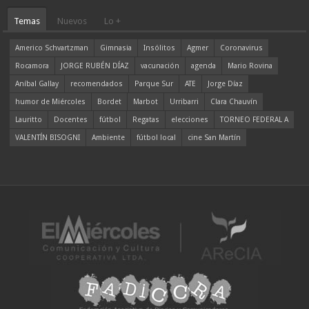
Temas
Nuevos
Lo +
Americo Schvartzman
Gimnasia
Insólitos
Agmer
Coronavirus
Rocamora
JORGE RUBÉN DÍAZ
vacunación
agenda
Mario Rovina
Aníbal Gallay
recomendados
Parque Sur
ATE
Jorge Díaz
humor de Miércoles
Bordet
Marbot
Urribarri
Clara Chauvín
Lauritto
Docentes
fútbol
Regatas
elecciones
TORNEO FEDERAL A
VALENTÍN BISOGNI
Ambiente
fútbol local
cine San Martín