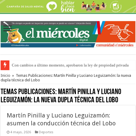
Con cambios a último momento, aprobaron la ley de propiedad privada
Del viernes 7 al domingo 9 de agosto: la agenda ¿A dónde ir? para este find
Inicio
»
Temas Publicaciones: Martín Pinilla y Luciano Leguizamón: la nueva
dupla técnica del Lobo
Temas Publicaciones:
Martín Pinilla y Luciano
Leguizamón: la nueva dupla técnica del Lobo
Martín Pinilla y Luciano Leguizamón:
asumen la conducción técnica del Lobo
4 mayo, 2026
Deportes