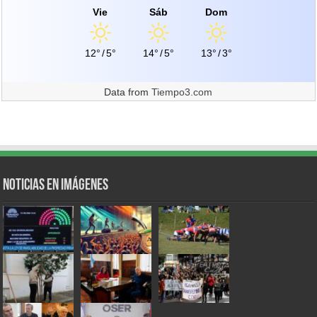
Vie
Sáb
Dom
12°
/
5°
14°
/
5°
13°
/
3°
Data from
Tiempo3.com
Noticias en Imágenes