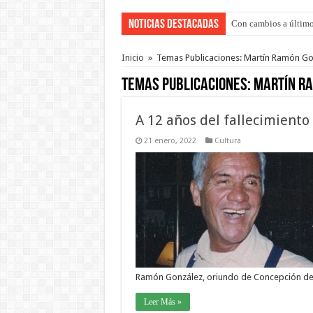
Noticias Destacadas
Con cambios a último
Adopción en Entre Río
Inicio
»
Temas Publicaciones: Martín Ramón Go
Temas Publicaciones:
Martín R
A 12 años del fallecimiento
21 enero, 2022
Cultura
Ramón González, oriundo de Concepción de
Leer Más »