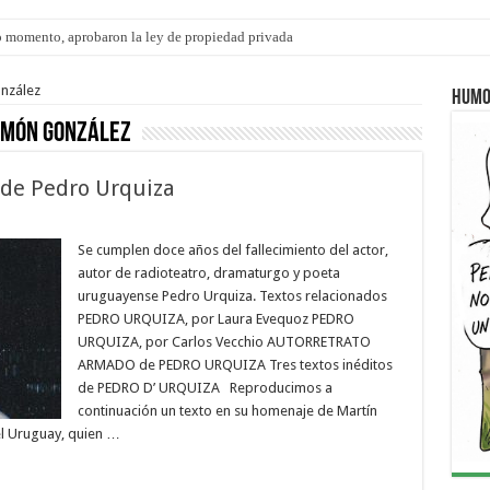
 momento, aprobaron la ley de propiedad privada
s: el 35% de los 90 niños, niñas y adolescentes que esperan una familia tiene CU
nzález
Humo
amón González
 de Pedro Urquiza
Se cumplen doce años del fallecimiento del actor,
autor de radioteatro, dramaturgo y poeta
uruguayense Pedro Urquiza. Textos relacionados
PEDRO URQUIZA, por Laura Evequoz PEDRO
URQUIZA, por Carlos Vecchio AUTORRETRATO
ARMADO de PEDRO URQUIZA Tres textos inéditos
de PEDRO D’ URQUIZA Reproducimos a
continuación un texto en su homenaje de Martín
l Uruguay, quien …