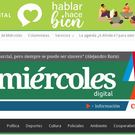
 de Miércoles
Columnistas
Servicios
La agenda ¿A dónde ir? para este 
a
Política
Deportes
Cultura
Policiales
Ambiente
Cooperativ