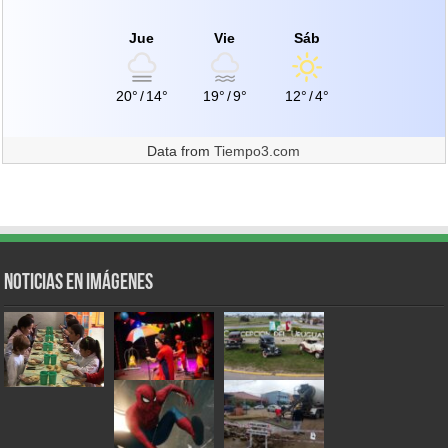
Jue
Vie
Sáb
20°
/
14°
19°
/
9°
12°
/
4°
Data from
Tiempo3.com
Noticias en Imágenes