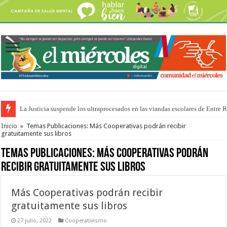
La Justicia suspende los ultraprocesados en las viandas escolares de Entre 
Se presentará la obra “La Runfla de los Macanos”
Inicio
»
Temas Publicaciones: Más Cooperativas podrán recibir
gratuitamente sus libros
Temas Publicaciones:
Más Cooperativas podrán
recibir gratuitamente sus libros
Más Cooperativas podrán recibir
gratuitamente sus libros
27 julio, 2022
Cooperativismo