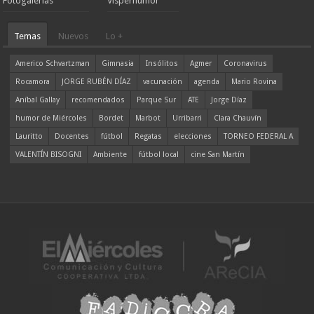
Fotogalerías
Visperhumor
Temas
Nuevos
Lo +
Americo Schvartzman
Gimnasia
Insólitos
Agmer
Coronavirus
Rocamora
JORGE RUBÉN DÍAZ
vacunación
agenda
Mario Rovina
Aníbal Gallay
recomendados
Parque Sur
ATE
Jorge Díaz
humor de Miércoles
Bordet
Marbot
Urribarri
Clara Chauvín
Lauritto
Docentes
fútbol
Regatas
elecciones
TORNEO FEDERAL A
VALENTÍN BISOGNI
Ambiente
fútbol local
cine San Martín