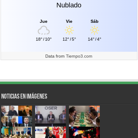
Nublado
Jue
Vie
Sáb
18°
/
10°
12°
/
5°
14°
/
4°
Data from
Tiempo3.com
Noticias en Imágenes