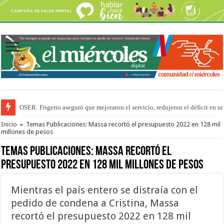
OSER: Frigerio aseguró que mejoraron el servicio, redujeron el déficit e
La Justicia suspende los ultraprocesados en las viandas escolares de Entre 
Inicio
»
Temas Publicaciones: Massa recortó el presupuesto 2022 en 128 mil
millones de pesos
Temas Publicaciones:
Massa recortó el
presupuesto 2022 en 128 mil millones de pesos
Mientras el país entero se distraía con el
pedido de condena a Cristina, Massa
recortó el presupuesto 2022 en 128 mil