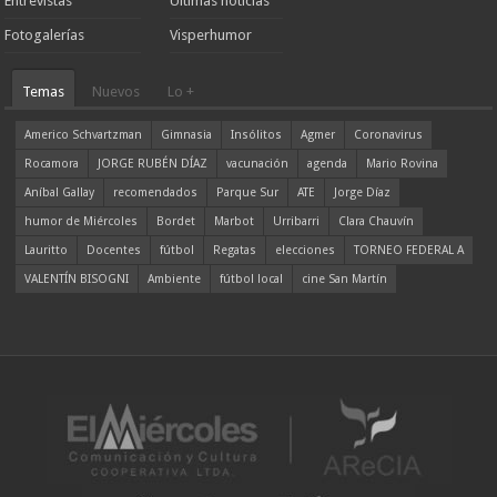
Entrevistas
Ultimas noticias
Fotogalerías
Visperhumor
Temas
Nuevos
Lo +
Americo Schvartzman
Gimnasia
Insólitos
Agmer
Coronavirus
Rocamora
JORGE RUBÉN DÍAZ
vacunación
agenda
Mario Rovina
Aníbal Gallay
recomendados
Parque Sur
ATE
Jorge Díaz
humor de Miércoles
Bordet
Marbot
Urribarri
Clara Chauvín
Lauritto
Docentes
fútbol
Regatas
elecciones
TORNEO FEDERAL A
VALENTÍN BISOGNI
Ambiente
fútbol local
cine San Martín