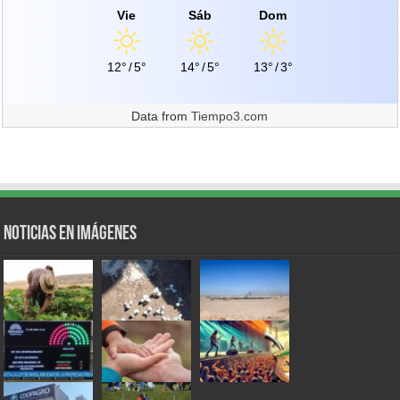
Vie
Sáb
Dom
12°
/
5°
14°
/
5°
13°
/
3°
Data from
Tiempo3.com
Noticias en Imágenes