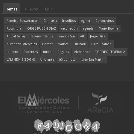
Temas
Nuevos
Lo +
Americo Schvartzman
Gimnasia
Insólitos
Agmer
Coronavirus
Rocamora
JORGE RUBÉN DÍAZ
vacunación
agenda
Mario Rovina
Aníbal Gallay
recomendados
Parque Sur
ATE
Jorge Díaz
humor de Miércoles
Bordet
Marbot
Urribarri
Clara Chauvín
Lauritto
Docentes
fútbol
Regatas
elecciones
TORNEO FEDERAL A
VALENTÍN BISOGNI
Ambiente
fútbol local
cine San Martín