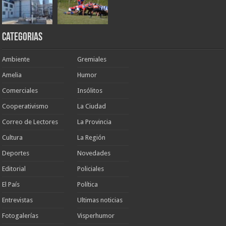
Categorias
Ambiente
Gremiales
Amelia
Humor
Comerciales
Insólitos
Cooperativismo
La Ciudad
Correo de Lectores
La Provincia
Cultura
La Región
Deportes
Novedades
Editorial
Policiales
El País
Política
Entrevistas
Ultimas noticias
Fotogalerías
Visperhumor