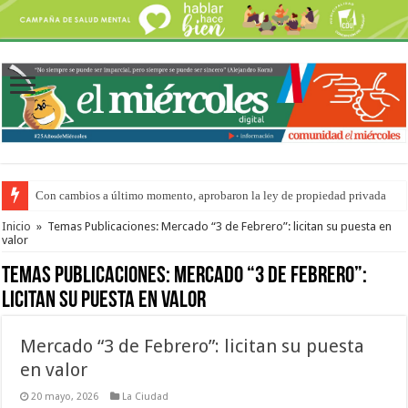
Con cambios a último momento, aprobaron la ley de propiedad privada
Adopción en Entre Ríos: el 35% de los 90 niños, niñas y adolescentes que 
Inicio
»
Temas Publicaciones: Mercado “3 de Febrero”: licitan su puesta en
valor
Temas Publicaciones:
Mercado “3 de Febrero”:
licitan su puesta en valor
Mercado “3 de Febrero”: licitan su puesta
en valor
20 mayo, 2026
La Ciudad