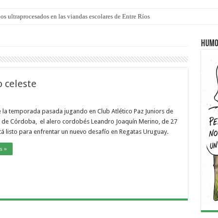
los ultraprocesados en las viandas escolares de Entre Ríos
 “La Runfla de los Macanos”
Humo
 celeste
 la temporada pasada jugando en Club Atlético Paz Juniors de
d de Córdoba, el alero cordobés Leandro Joaquín Merino, de 27
tá listo para enfrentar un nuevo desafío en Regatas Uruguay.
s »