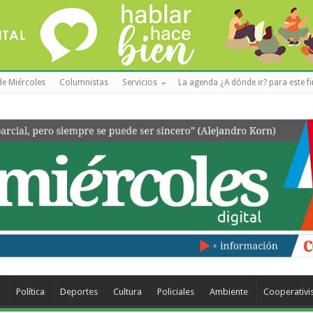
de Miércoles
Columnistas
Servicios
La agenda ¿A dónde ir? para este f
a
Política
Deportes
Cultura
Policiales
Ambiente
Cooperativ