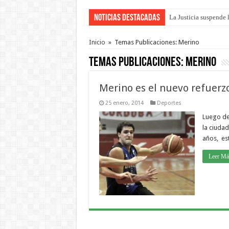
Noticias Destacadas
La Justicia suspende 
Se presentará la obra
Inicio
»
Temas Publicaciones: Merino
Temas Publicaciones:
Merino
Merino es el nuevo refuerzo
25 enero, 2014
Deportes
Luego de
la ciuda
años, es
Leer Má