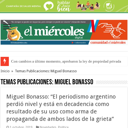
Con cambios a último momento, aprobaron la ley de propiedad privada
Del viernes 7 al domingo 9 de agosto: la agenda ¿A dónde ir? para este find
Inicio
»
Temas Publicaciones: Miguel Bonasso
Temas Publicaciones:
Miguel Bonasso
Miguel Bonasso: “El periodismo argentino
perdió nivel y está en decadencia como
resultado de su uso como arma de
propaganda de ambos lados de la grieta”
1 octubre, 2019
Novedades
,
Política