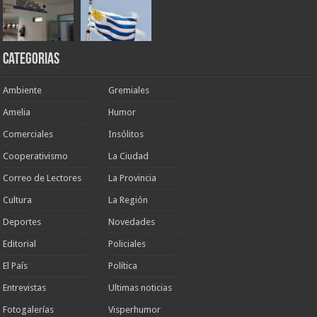
Categorias
Ambiente
Gremiales
Amelia
Humor
Comerciales
Insólitos
Cooperativismo
La Ciudad
Correo de Lectores
La Provincia
Cultura
La Región
Deportes
Novedades
Editorial
Policiales
El País
Política
Entrevistas
Ultimas noticias
Fotogalerías
Visperhumor