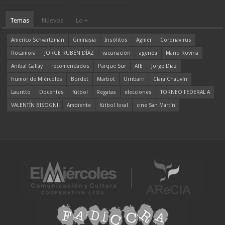
Temas
Nuevos
Lo +
Americo Schvartzman
Gimnasia
Insólitos
Agmer
Coronavirus
Rocamora
JORGE RUBÉN DÍAZ
vacunación
agenda
Mario Rovina
Aníbal Gallay
recomendados
Parque Sur
ATE
Jorge Díaz
humor de Miércoles
Bordet
Marbot
Urribarri
Clara Chauvín
Lauritto
Docentes
fútbol
Regatas
elecciones
TORNEO FEDERAL A
VALENTÍN BISOGNI
Ambiente
fútbol local
cine San Martín