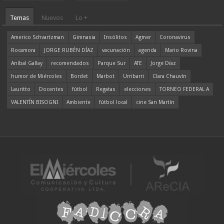
Temas
Nuevos
Lo +
Americo Schvartzman
Gimnasia
Insólitos
Agmer
Coronavirus
Rocamora
JORGE RUBÉN DÍAZ
vacunación
agenda
Mario Rovina
Aníbal Gallay
recomendados
Parque Sur
ATE
Jorge Díaz
humor de Miércoles
Bordet
Marbot
Urribarri
Clara Chauvín
Lauritto
Docentes
fútbol
Regatas
elecciones
TORNEO FEDERAL A
VALENTÍN BISOGNI
Ambiente
fútbol local
cine San Martín