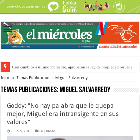
Con cambios a último momento, aprobaron la ley de propiedad privada
Adopción en Entre Ríos: el 35% de los 90 niños, niñas y adolescentes que 
Inicio
»
Temas Publicaciones: Miguel Salvarredy
Temas Publicaciones:
Miguel Salvarredy
Godoy: "No hay palabra que le quepa
mejor, Miguel era intransigente en sus
valores"
7 junio, 2019
La Ciudad