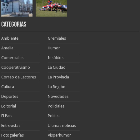
Categorias
Ambiente
Gremiales
Amelia
Humor
Comerciales
Insólitos
Cooperativismo
La Ciudad
Correo de Lectores
La Provincia
Cultura
La Región
Deportes
Novedades
Editorial
Policiales
El País
Política
Entrevistas
Ultimas noticias
Fotogalerías
Visperhumor