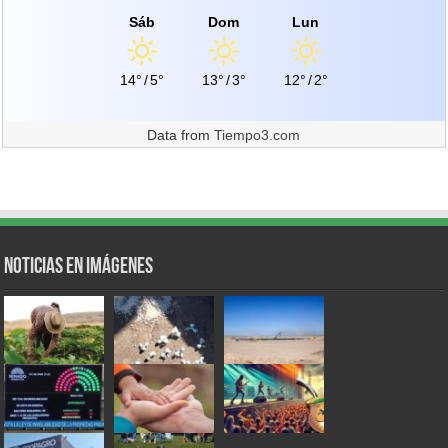
Sáb
Dom
Lun
14°
/
5°
13°
/
3°
12°
/
2°
Data from
Tiempo3.com
Noticias en Imágenes