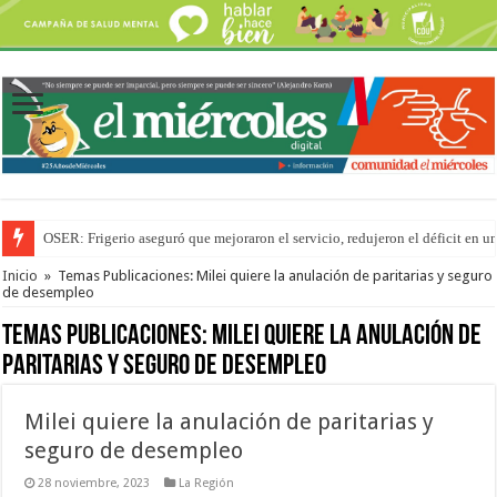
OSER: Frigerio aseguró que mejoraron el servicio, redujeron el déficit e
Por primera vez hicieron una cirugía de reconstrucción torácica en el Hospi
Inicio
»
Temas Publicaciones: Milei quiere la anulación de paritarias y seguro
de desempleo
Temas Publicaciones:
Milei quiere la anulación de
paritarias y seguro de desempleo
Milei quiere la anulación de paritarias y
seguro de desempleo
28 noviembre, 2023
La Región