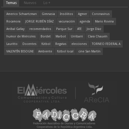
Temas
Nuevos
Lo +
Americo Schvartzman
Gimnasia
Insólitos
Agmer
Coronavirus
Rocamora
JORGE RUBÉN DÍAZ
vacunación
agenda
Mario Rovina
Aníbal Gallay
recomendados
Parque Sur
ATE
Jorge Díaz
humor de Miércoles
Bordet
Marbot
Urribarri
Clara Chauvín
Lauritto
Docentes
fútbol
Regatas
elecciones
TORNEO FEDERAL A
VALENTÍN BISOGNI
Ambiente
fútbol local
cine San Martín