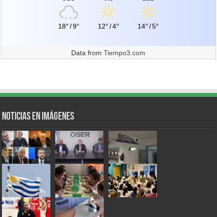
18°
/
9°
12°
/
4°
14°
/
5°
Data from
Tiempo3.com
Noticias en Imágenes