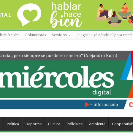
de Miércoles
Columnistas
Servicios
La agenda ¿A dónde ir? para este f
a
Política
Deportes
Cultura
Policiales
Ambiente
Cooperativ