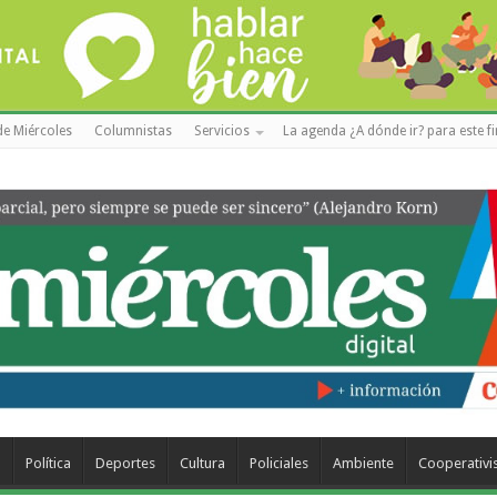
de Miércoles
Columnistas
Servicios
La agenda ¿A dónde ir? para este f
a
Política
Deportes
Cultura
Policiales
Ambiente
Cooperativ