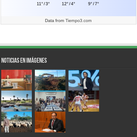
11°
/
3°
12°
/
4°
9°
/
7°
Data from
Tiempo3.com
Noticias en Imágenes