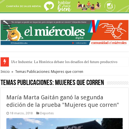
IA e Industria: La Histórica debate los desafíos del futuro productivo
Turismo en Entre Ríos: advierten que la situación es “peor que durante la 
Inicio
»
Temas Publicaciones: Mujeres que corren
Temas Publicaciones:
Mujeres que corren
María Marta Gaitán ganó la segunda
edición de la prueba "Mujeres que corren"
18 marzo, 2018
Deportes