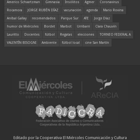
Americo Schvartzman
Gimnasia
Insólitos
Agmer
Coronavirus
Rocamora
JORGE RUBÉN DÍAZ
vacunación
agenda
Mario Rovina
Aníbal Gallay
recomendados
Parque Sur
ATE
Jorge Díaz
humor de Miércoles
Bordet
Marbot
Urribarri
Clara Chauvín
Lauritto
Docentes
fútbol
Regatas
elecciones
TORNEO FEDERAL A
VALENTÍN BISOGNI
Ambiente
fútbol local
cine San Martín
Editado por la Cooperativa El Miércoles Comunicación y Cultura