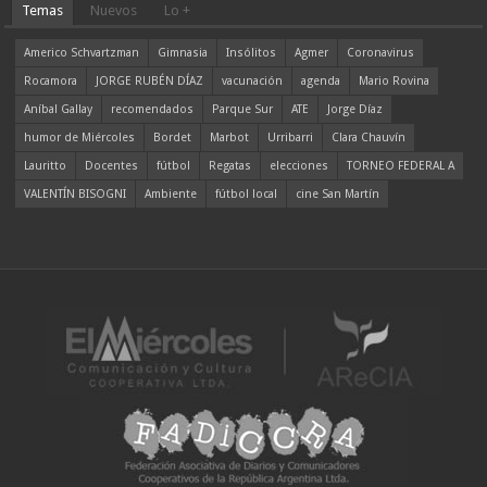
Temas
Nuevos
Lo +
Americo Schvartzman
Gimnasia
Insólitos
Agmer
Coronavirus
Rocamora
JORGE RUBÉN DÍAZ
vacunación
agenda
Mario Rovina
Aníbal Gallay
recomendados
Parque Sur
ATE
Jorge Díaz
humor de Miércoles
Bordet
Marbot
Urribarri
Clara Chauvín
Lauritto
Docentes
fútbol
Regatas
elecciones
TORNEO FEDERAL A
VALENTÍN BISOGNI
Ambiente
fútbol local
cine San Martín