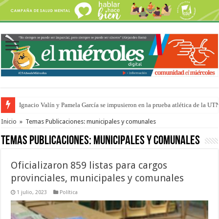
Ignacio Valín y Pamela García se impusieron en la prueba atlética de la UT
Traigo el litoral en mi canción: 100 años de Aníbal Sampayo
Inicio
»
Temas Publicaciones: municipales y comunales
Temas Publicaciones:
municipales y comunales
Oficializaron 859 listas para cargos
provinciales, municipales y comunales
1 julio, 2023
Política