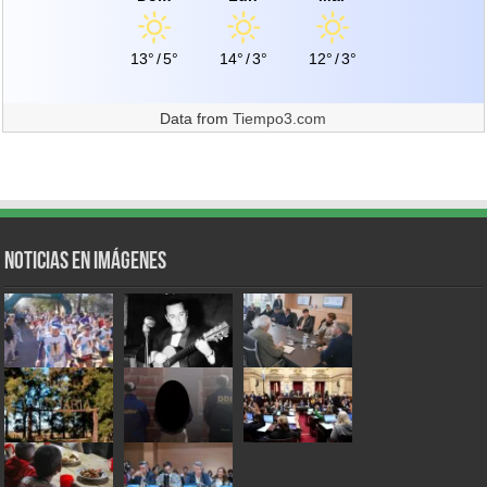
13°
/
5°
14°
/
3°
12°
/
3°
Data from
Tiempo3.com
Noticias en Imágenes