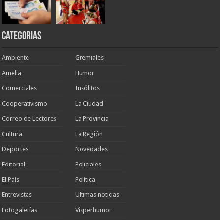
Categorias
Ambiente
Gremiales
Amelia
Humor
Comerciales
Insólitos
Cooperativismo
La Ciudad
Correo de Lectores
La Provincia
Cultura
La Región
Deportes
Novedades
Editorial
Policiales
El País
Política
Entrevistas
Ultimas noticias
Fotogalerías
Visperhumor