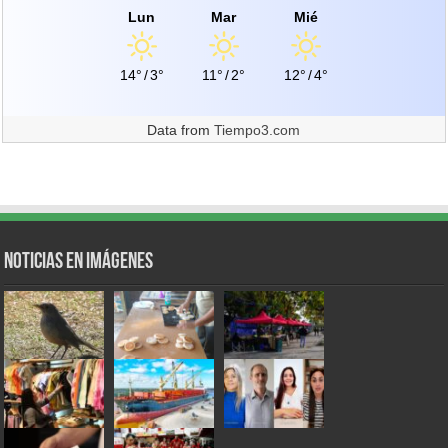
Lun
Mar
Mié
14°
/
3°
11°
/
2°
12°
/
4°
Data from
Tiempo3.com
Noticias en Imágenes