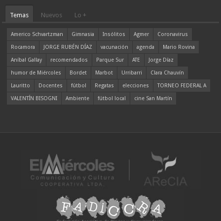
Temas
Nuevos
Lo +
Americo Schvartzman
Gimnasia
Insólitos
Agmer
Coronavirus
Rocamora
JORGE RUBÉN DÍAZ
vacunación
agenda
Mario Rovina
Aníbal Gallay
recomendados
Parque Sur
ATE
Jorge Díaz
humor de Miércoles
Bordet
Marbot
Urribarri
Clara Chauvín
Lauritto
Docentes
fútbol
Regatas
elecciones
TORNEO FEDERAL A
VALENTÍN BISOGNI
Ambiente
fútbol local
cine San Martín