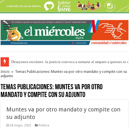
Desayunos escolares: la justicia convoca a sumarse al amparo a quienes se 
“La Feria en tu Barrio” para agostocon sus días y horarios
Inicio
»
Temas Publicaciones: Muntes va por otro mandato y compite con su
adjunto
Temas Publicaciones:
Muntes va por otro
mandato y compite con su adjunto
Muntes va por otro mandato y compite con
su adjunto
28 mayo, 2023
Política