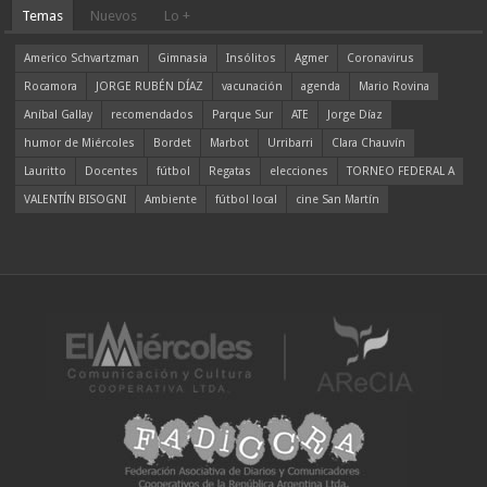
Temas
Nuevos
Lo +
Americo Schvartzman
Gimnasia
Insólitos
Agmer
Coronavirus
Rocamora
JORGE RUBÉN DÍAZ
vacunación
agenda
Mario Rovina
Aníbal Gallay
recomendados
Parque Sur
ATE
Jorge Díaz
humor de Miércoles
Bordet
Marbot
Urribarri
Clara Chauvín
Lauritto
Docentes
fútbol
Regatas
elecciones
TORNEO FEDERAL A
VALENTÍN BISOGNI
Ambiente
fútbol local
cine San Martín