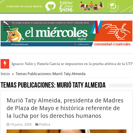
Ignacio Valín y Pamela García se impusieron en la prueba atlética de la UT
Traigo el litoral en mi canción: 100 años de Aníbal Sampayo
Inicio
»
Temas Publicaciones: Murió Taty Almeida
Temas Publicaciones:
Murió Taty Almeida
Murió Taty Almeida, presidenta de Madres
de Plaza de Mayo e histórica referente de
la lucha por los derechos humanos
14 junio, 2026
Política