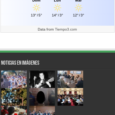
Dom
Lun
Mar
13°
/
5°
14°
/
3°
12°
/
3°
Data from
Tiempo3.com
Noticias en Imágenes