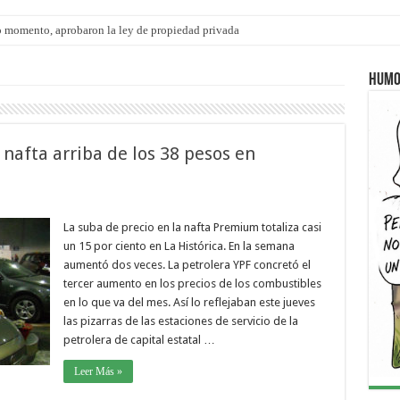
 momento, aprobaron la ley de propiedad privada
ngo 9 de agosto: la agenda ¿A dónde ir? para este finde
Humo
e nafta arriba de los 38 pesos en
La suba de precio en la nafta Premium totaliza casi
un 15 por ciento en La Histórica. En la semana
aumentó dos veces. La petrolera YPF concretó el
tercer aumento en los precios de los combustibles
en lo que va del mes. Así lo reflejaban este jueves
las pizarras de las estaciones de servicio de la
petrolera de capital estatal …
Leer Más »