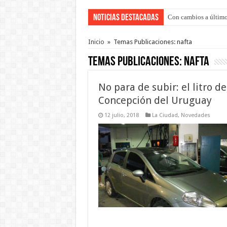
Noticias Destacadas
Con cambios a último
Del viernes 7 al domi
Inicio
»
Temas Publicaciones: nafta
Temas Publicaciones:
nafta
No para de subir: el litro d
Concepción del Uruguay
12 julio, 2018
La Ciudad
,
Novedades