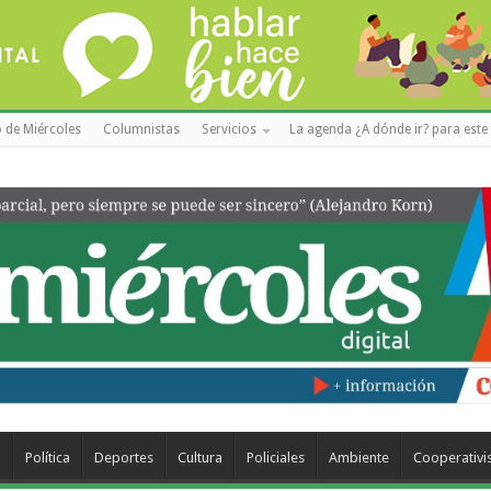
 de Miércoles
Columnistas
Servicios
La agenda ¿A dónde ir? para este 
a
Política
Deportes
Cultura
Policiales
Ambiente
Cooperativ