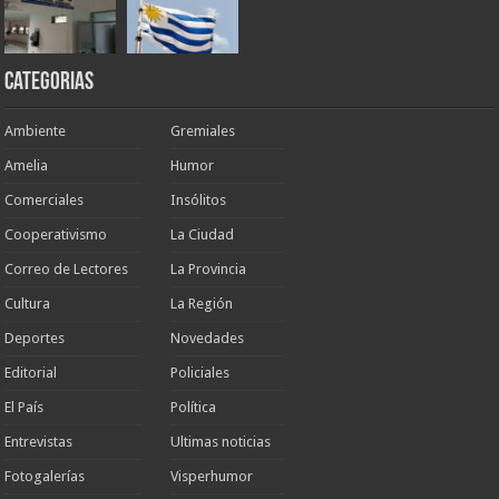
Categorias
Ambiente
Gremiales
Amelia
Humor
Comerciales
Insólitos
Cooperativismo
La Ciudad
Correo de Lectores
La Provincia
Cultura
La Región
Deportes
Novedades
Editorial
Policiales
El País
Política
Entrevistas
Ultimas noticias
Fotogalerías
Visperhumor