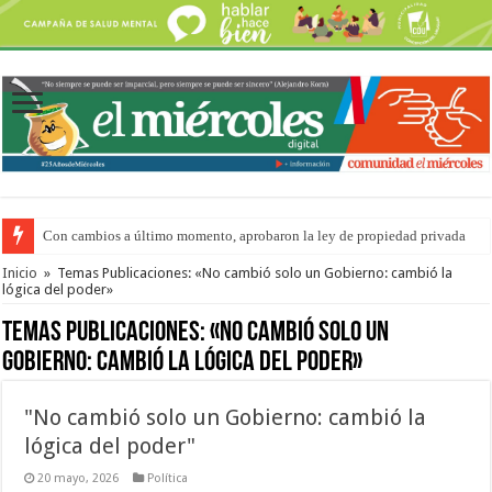
Con cambios a último momento, aprobaron la ley de propiedad privada
Del viernes 7 al domingo 9 de agosto: la agenda ¿A dónde ir? para este find
Inicio
»
Temas Publicaciones: «No cambió solo un Gobierno: cambió la
lógica del poder»
Temas Publicaciones:
«No cambió solo un
Gobierno: cambió la lógica del poder»
"No cambió solo un Gobierno: cambió la
lógica del poder"
20 mayo, 2026
Política