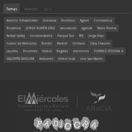
Temas
Nuevos
Lo +
Americo Schvartzman
Gimnasia
Insólitos
Agmer
Coronavirus
Rocamora
JORGE RUBÉN DÍAZ
vacunación
agenda
Mario Rovina
Aníbal Gallay
recomendados
Parque Sur
ATE
Jorge Díaz
humor de Miércoles
Bordet
Marbot
Urribarri
Clara Chauvín
Lauritto
Docentes
fútbol
Regatas
elecciones
TORNEO FEDERAL A
VALENTÍN BISOGNI
Ambiente
fútbol local
cine San Martín