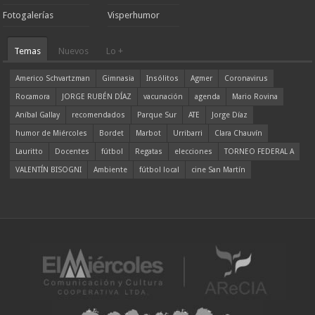
Fotogalerías
Visperhumor
Temas
Nuevos
Lo +
Americo Schvartzman
Gimnasia
Insólitos
Agmer
Coronavirus
Rocamora
JORGE RUBÉN DÍAZ
vacunación
agenda
Mario Rovina
Aníbal Gallay
recomendados
Parque Sur
ATE
Jorge Díaz
humor de Miércoles
Bordet
Marbot
Urribarri
Clara Chauvín
Lauritto
Docentes
fútbol
Regatas
elecciones
TORNEO FEDERAL A
VALENTÍN BISOGNI
Ambiente
fútbol local
cine San Martín