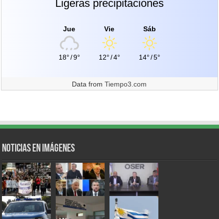
Ligeras precipitaciones
Jue
Vie
Sáb
18°
/
9°
12°
/
4°
14°
/
5°
Data from
Tiempo3.com
Noticias en Imágenes