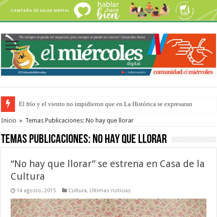
El frío y el viento no impidieron que en La Histórica se expresaran
OSER: Frigerio aseguró que mejoraron el servicio, redujeron el déficit e
Inicio
»
Temas Publicaciones: No hay que llorar
Temas Publicaciones:
No hay que llorar
“No hay que llorar” se estrena en Casa de la
Cultura
14 agosto, 2015
Cultura
,
Ultimas noticias