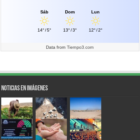
Sáb
Dom
Lun
14°
/
5°
13°
/
3°
12°
/
2°
Data from
Tiempo3.com
Noticias en Imágenes