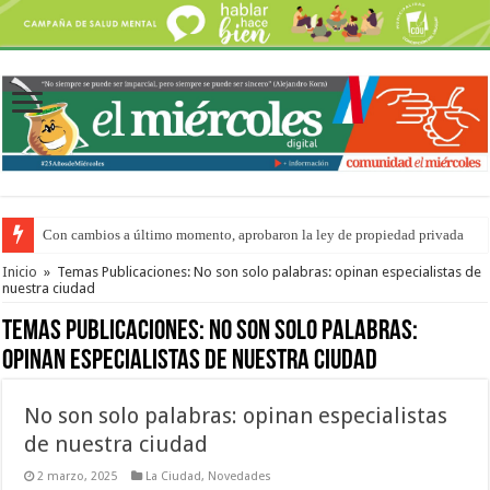
Con cambios a último momento, aprobaron la ley de propiedad privada
Adopción en Entre Ríos: el 35% de los 90 niños, niñas y adolescentes que 
Inicio
»
Temas Publicaciones: No son solo palabras: opinan especialistas de
nuestra ciudad
Temas Publicaciones:
No son solo palabras:
opinan especialistas de nuestra ciudad
No son solo palabras: opinan especialistas
de nuestra ciudad
2 marzo, 2025
La Ciudad
,
Novedades