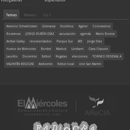
Fotogalerías
Visperhumor
Temas
Nuevos
Lo +
Americo Schvartzman
Gimnasia
Insólitos
Agmer
Coronavirus
Rocamora
JORGE RUBÉN DÍAZ
vacunación
agenda
Mario Rovina
Aníbal Gallay
recomendados
Parque Sur
ATE
Jorge Díaz
humor de Miércoles
Bordet
Marbot
Urribarri
Clara Chauvín
Lauritto
Docentes
fútbol
Regatas
elecciones
TORNEO FEDERAL A
VALENTÍN BISOGNI
Ambiente
fútbol local
cine San Martín