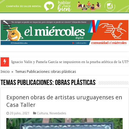
Ignacio Valín y Pamela García se impusieron en la prueba atlética de la UT
Traigo el litoral en mi canción: 100 años de Aníbal Sampayo
Inicio
»
Temas Publicaciones: obras plásticas
Temas Publicaciones:
obras plásticas
Exponen obras de artistas uruguayenses en
Casa Taller
20 julio, 2021
Cultura
,
Novedades