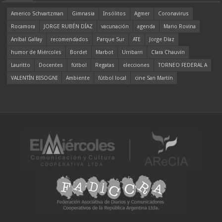
Americo Schvartzman
Gimnasia
Insólitos
Agmer
Coronavirus
Rocamora
JORGE RUBÉN DÍAZ
vacunación
agenda
Mario Rovina
Aníbal Gallay
recomendados
Parque Sur
ATE
Jorge Díaz
humor de Miércoles
Bordet
Marbot
Urribarri
Clara Chauvín
Lauritto
Docentes
fútbol
Regatas
elecciones
TORNEO FEDERAL A
VALENTÍN BISOGNI
Ambiente
fútbol local
cine San Martín