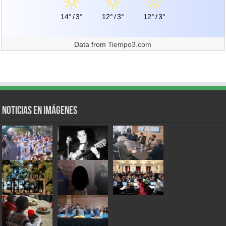
14°
/
3°
12°
/
3°
12°
/
3°
Data from
Tiempo3.com
Noticias en Imágenes