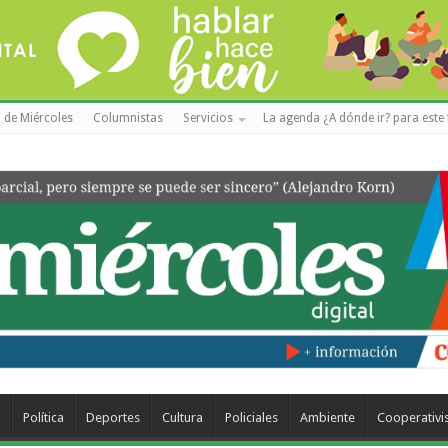
 de Miércoles
Columnistas
Servicios
La agenda ¿A dónde ir? para este 
a
Política
Deportes
Cultura
Policiales
Ambiente
Cooperativ