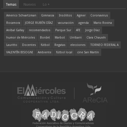
Temas
Nuevos
Lo +
Americo Schvartzman
Gimnasia
Insólitos
Agmer
Coronavirus
Rocamora
JORGE RUBÉN DÍAZ
vacunación
agenda
Mario Rovina
Aníbal Gallay
recomendados
Parque Sur
ATE
Jorge Díaz
humor de Miércoles
Bordet
Marbot
Urribarri
Clara Chauvín
Lauritto
Docentes
fútbol
Regatas
elecciones
TORNEO FEDERAL A
VALENTÍN BISOGNI
Ambiente
fútbol local
cine San Martín