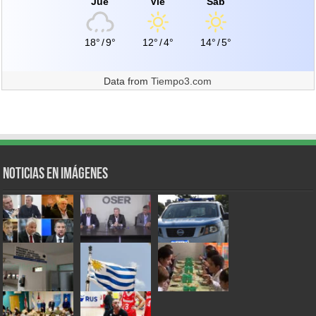
Jue
Vie
Sáb
18°
/
9°
12°
/
4°
14°
/
5°
Data from
Tiempo3.com
Noticias en Imágenes