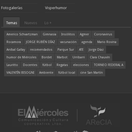
Fotogalerías
Visperhumor
Temas
Nuevos
Lo +
Americo Schvartzman
Gimnasia
Insólitos
Agmer
Coronavirus
Rocamora
JORGE RUBÉN DÍAZ
vacunación
agenda
Mario Rovina
Aníbal Gallay
recomendados
Parque Sur
ATE
Jorge Díaz
humor de Miércoles
Bordet
Marbot
Urribarri
Clara Chauvín
Lauritto
Docentes
fútbol
Regatas
elecciones
TORNEO FEDERAL A
VALENTÍN BISOGNI
Ambiente
fútbol local
cine San Martín