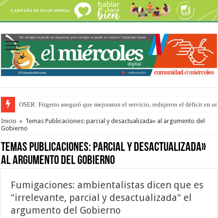
OSER: Frigerio aseguró que mejoraron el servicio, redujeron el déficit e
Por primera vez hicieron una cirugía de reconstrucción torácica en el Hospi
Inicio
»
Temas Publicaciones: parcial y desactualizada» al argumento del
Gobierno
Temas Publicaciones:
parcial y desactualizada»
al argumento del Gobierno
Fumigaciones: ambientalistas dicen que es
"irrelevante, parcial y desactualizada" el
argumento del Gobierno