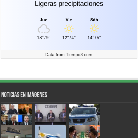
Ligeras precipitaciones
Jue
Vie
Sáb
18°
/
9°
12°
/
4°
14°
/
5°
Data from
Tiempo3.com
Noticias en Imágenes