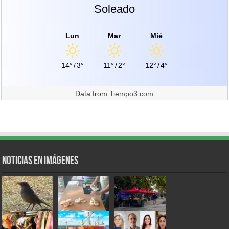
Soleado
Lun
Mar
Mié
14°
/
3°
11°
/
2°
12°
/
4°
Data from
Tiempo3.com
Noticias en Imágenes