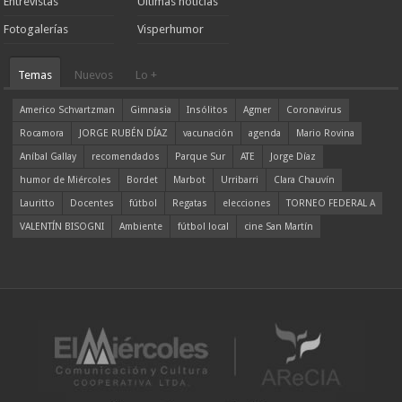
Entrevistas
Ultimas noticias
Fotogalerías
Visperhumor
Temas
Nuevos
Lo +
Americo Schvartzman
Gimnasia
Insólitos
Agmer
Coronavirus
Rocamora
JORGE RUBÉN DÍAZ
vacunación
agenda
Mario Rovina
Aníbal Gallay
recomendados
Parque Sur
ATE
Jorge Díaz
humor de Miércoles
Bordet
Marbot
Urribarri
Clara Chauvín
Lauritto
Docentes
fútbol
Regatas
elecciones
TORNEO FEDERAL A
VALENTÍN BISOGNI
Ambiente
fútbol local
cine San Martín