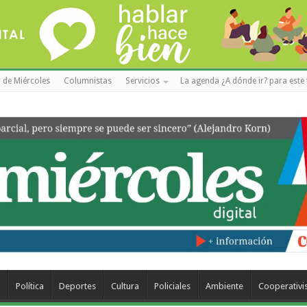
 de Miércoles
Columnistas
Servicios
La agenda ¿A dónde ir? para este 
a
Política
Deportes
Cultura
Policiales
Ambiente
Cooperativ