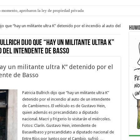
 momento, aprobaron la ley de propiedad privada
s: el 35% de los 90 niños, niñas y adolescentes que esperan una familia tiene CU
ijo que “hay un militante ultra K” detenido por el incendio al auto del
Humo
ullrich dijo que “hay un militante ultra K”
o del Intendente de Basso
hay un militante ultra K” detenido por el
ente de Basso
Patricia Bullrich dijo que “hay un militante ultra K”
detenido por el incendio al auto de un intendente
de Cambiemos. El vehículo es de Gustavo Hein,
quien además es precandidato a diputado
nacional. Macri y Frigerio lo visitarán el miércoles.
Fotos: Clarín. Gustavo Hein, intendente de
Basavilbaso y precandidato a diputado nacional de
Entre Ríos por Juntos por el Cambio, sufrió …