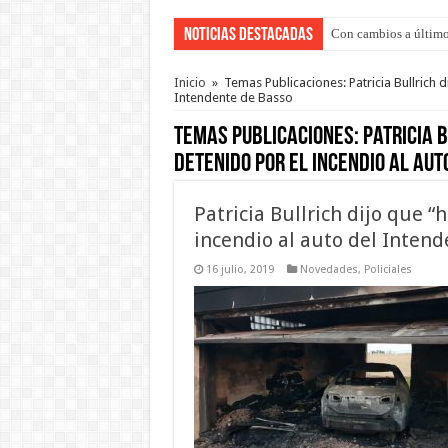
Noticias Destacadas
Con cambios a último
Adopción en Entre Río
Inicio
»
Temas Publicaciones: Patricia Bullrich d
Intendente de Basso
Temas Publicaciones:
Patricia B
detenido por el incendio al aut
Patricia Bullrich dijo que “
incendio al auto del Intend
16 julio, 2019
Novedades
,
Policiales