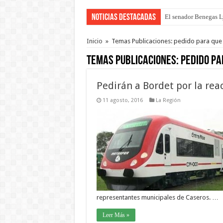
Noticias Destacadas
El senador Benegas Ly
El gobierno baja el ca
Inicio
»
Temas Publicaciones: pedido para que
Temas Publicaciones:
pedido pa
Pedirán a Bordet por la reac
11 agosto, 2016
La Región
representantes municipales de Caseros. …
Leer Más »