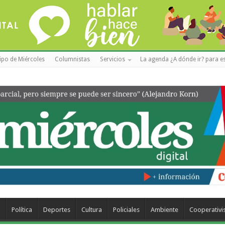
ipo de Miércoles
Columnistas
Servicios
La agenda ¿A dónde ir? para es
a
Política
Deportes
Cultura
Policiales
Ambiente
Cooperativ