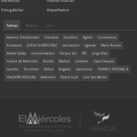
Entrevistas
Ultimas noticias
Fotogalerías
Visperhumor
Temas
Nuevos
Lo +
Americo Schvartzman
Gimnasia
Insólitos
Agmer
Coronavirus
Rocamora
JORGE RUBÉN DÍAZ
vacunación
agenda
Mario Rovina
Aníbal Gallay
recomendados
Parque Sur
ATE
Jorge Díaz
humor de Miércoles
Bordet
Marbot
Urribarri
Clara Chauvín
Lauritto
Docentes
fútbol
Regatas
elecciones
TORNEO FEDERAL A
VALENTÍN BISOGNI
Ambiente
fútbol local
cine San Martín