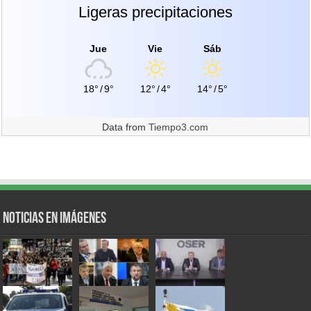
Ligeras precipitaciones
Jue
Vie
Sáb
18°
/
9°
12°
/
4°
14°
/
5°
Data from
Tiempo3.com
Noticias en Imágenes